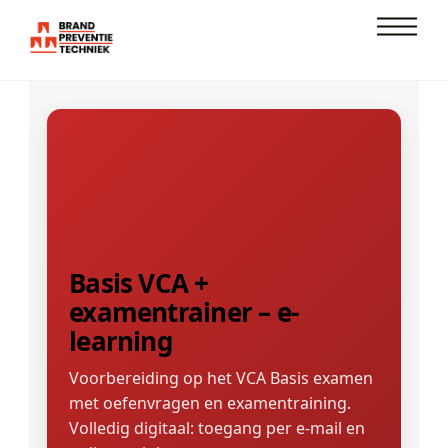
Skip
Men
to
content
Basis VCA +
examentrainer – e-
learning
Voorbereiding op het VCA Basis examen
met oefenvragen en examentraining.
Volledig digitaal: toegang per e-mail en