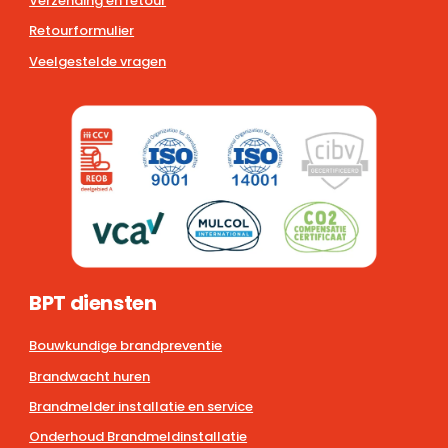
Verzending en retour
Retourformulier
Veelgestelde vragen
BPT diensten
Bouwkundige brandpreventie
Brandwacht huren
Brandmelder installatie en service
Onderhoud Brandmeldinstallatie