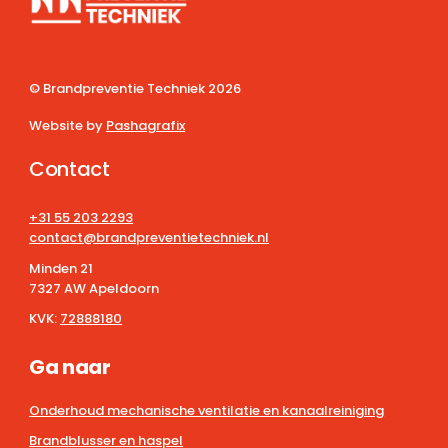
© Brandpreventie Techniek
2026
Website by
Pashagrafix
Contact
+31 55 203 2293
contact@brandpreventietechniek.nl
Minden 21
7327 AW Apeldoorn
KVK:
72888180
Ga naar
Onderhoud mechanische ventilatie en kanaalreiniging
Brandblusser en haspel