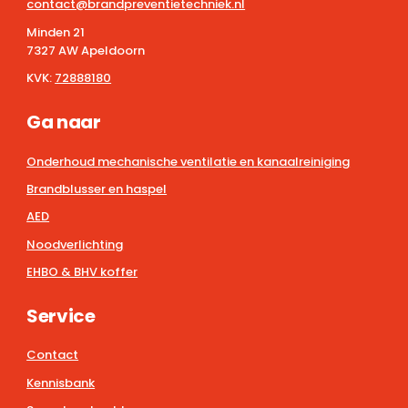
contact@brandpreventietechniek.nl
Minden 21
7327 AW Apeldoorn
KVK:
72888180
Ga naar
Onderhoud mechanische ventilatie en kanaalreiniging
Brandblusser en haspel
AED
Noodverlichting
EHBO & BHV koffer
Service
Contact
Kennisbank