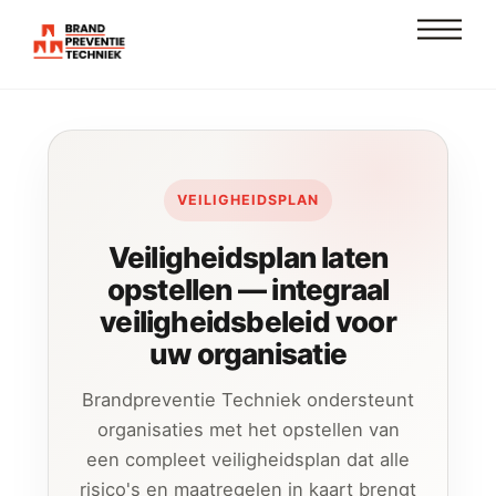
Skip
Men
to
content
VEILIGHEIDSPLAN
Veiligheidsplan laten
opstellen — integraal
veiligheidsbeleid voor
uw organisatie
Brandpreventie Techniek ondersteunt
organisaties met het opstellen van
een compleet veiligheidsplan dat alle
risico's en maatregelen in kaart brengt