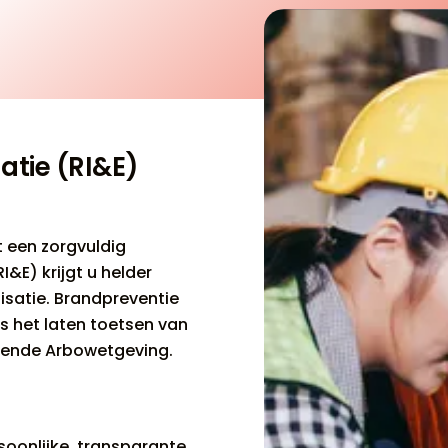
atie (RI&E)
t een zorgvuldig
I&E) krijgt u helder
isatie. Brandpreventie
ls het laten toetsen van
ldende Arbowetgeving.
soonlijke, transparante