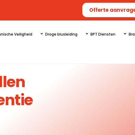
Offerte aanvrag
nische Veiligheid
Droge blusleiding
BPT Diensten
Bra
llen
entie