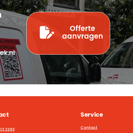
n
Offerte
aanvragen
ek.nl
act
Service
Contact
203 2293