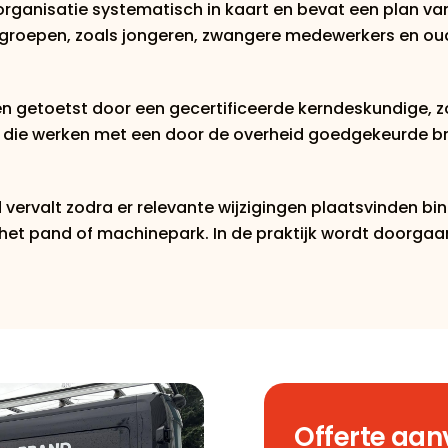
w organisatie systematisch in kaart en bevat een plan 
icogroepen, zoals jongeren, zwangere medewerkers en o
n getoetst door een gecertificeerde kerndeskundige, zoa
ie werken met een door de overheid goedgekeurde bran
ervalt zodra er relevante wijzigingen plaatsvinden bi
et pand of machinepark. In de praktijk wordt doorgaans
Offerte aa