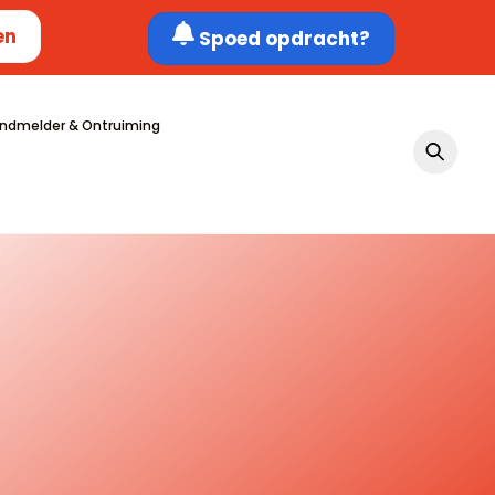
en
Spoed opdracht?
ndmelder & Ontruiming