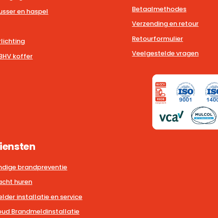
Betaalmethodes
usser en haspel
Verzending en retour
Retourformulier
lichting
Veelgestelde vragen
BHV koffer
iensten
dige brandpreventie
cht huren
der installatie en service
ud Brandmeldinstallatie