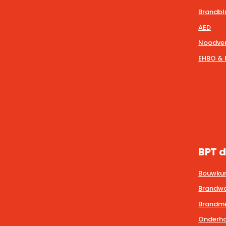
Brandbl
AED
Noodver
EHBO & 
BPT d
Bouwkun
Brandwa
Brandmel
Onderho