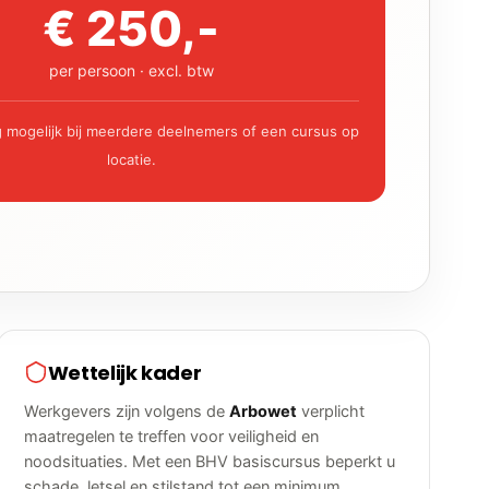
€ 250,-
per persoon · excl. btw
 mogelijk bij meerdere deelnemers of een cursus op
locatie.
Wettelijk kader
Werkgevers zijn volgens de
Arbowet
verplicht
maatregelen te treffen voor veiligheid en
noodsituaties. Met een BHV basiscursus beperkt u
schade, letsel en stilstand tot een minimum.