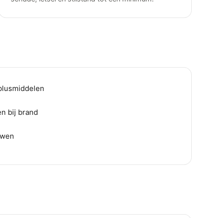
 blusmiddelen
n bij brand
uwen