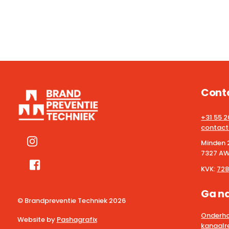
Cont
+31 55 
contact
Minden 
7327 AW
KVK:
728
Ga n
© Brandpreventie Techniek
2026
Onderho
Website by
Pashagrafix
kanaalre