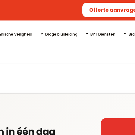
Offerte aanvrag
nische Veiligheid
Droge blusleiding
BPT Diensten
Bra
n in één dag