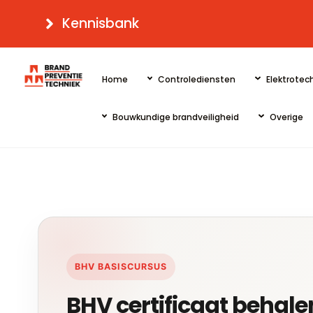
Skip
Kennisbank
to
content
Home
Controlediensten
Elektrotech
Bouwkundige brandveiligheid
Overige
BHV BASISCURSUS
BHV certificaat behale