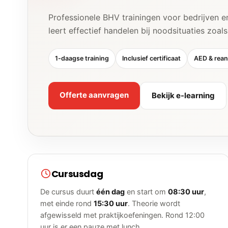
Professionele BHV trainingen voor bedrijven en
leert effectief handelen bij noodsituaties zoal
1-daagse training
Inclusief certificaat
AED & rean
Offerte aanvragen
Bekijk e-learning
Cursusdag
De cursus duurt
één dag
en start om
08:30 uur
,
met einde rond
15:30 uur
. Theorie wordt
afgewisseld met praktijkoefeningen. Rond 12:00
uur is er een pauze met lunch.