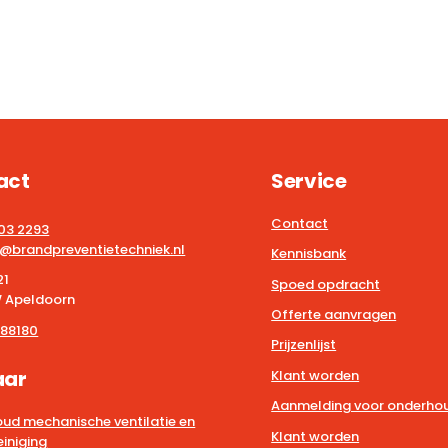
act
Service
Contact
203 2293
@brandpreventietechniek.nl
Kennisbank
21
Spoed opdracht
 Apeldoorn
Offerte aanvragen
88180
Prijzenlijst
aar
Klant worden
Aanmelding voor onderhou
ud mechanische ventilatie en
Klant worden
iniging