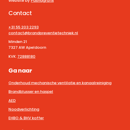
Website by
Pashagrafix
Contact
+31 55 203 2293
contact@brandpreventietechniek.nl
Minden 21
7327 AW Apeldoorn
KVK:
72888180
Ga naar
Onderhoud mechanische ventilatie en kanaalreiniging
Brandblusser en haspel
AED
Noodverlichting
EHBO & BHV koffer