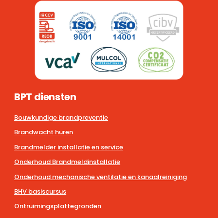
BPT diensten
Bouwkundige brandpreventie
Brandwacht huren
Brandmelder installatie en service
Onderhoud Brandmeldinstallatie
Onderhoud mechanische ventilatie en kanaalreiniging
BHV basiscursus
Ontruimingsplattegronden