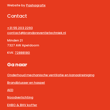
Website by
Pashagrafix
Contact
+31 55 203 2293
contact@brandpreventietechniek.nl
Minden 21
7327 AW Apeldoorn
KVK:
72888180
Ga naar
Onderhoud mechanische ventilatie en kanaalreiniging
Brandblusser en haspel
AED
Noodverlichting
EHBO & BHV koffer