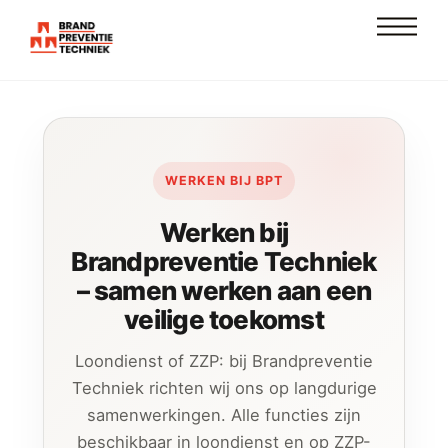
Skip
Men
to
content
WERKEN BIJ BPT
Werken bij
Brandpreventie Techniek
– samen werken aan een
veilige toekomst
Loondienst of ZZP: bij Brandpreventie
Techniek richten wij ons op langdurige
samenwerkingen. Alle functies zijn
beschikbaar in loondienst en op ZZP-