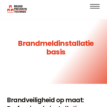
Skip
Men
to
content
Brandmeldinstallatie
basis
Brandveiligheid op maat: