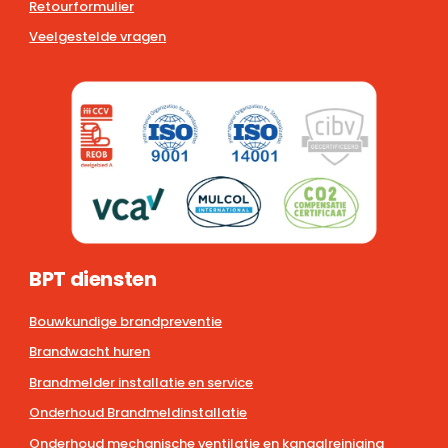
Retourformulier
Veelgestelde vragen
BPT diensten
Bouwkundige brandpreventie
Brandwacht huren
Brandmelder installatie en service
Onderhoud Brandmeldinstallatie
Onderhoud mechanische ventilatie en kanaalreiniging