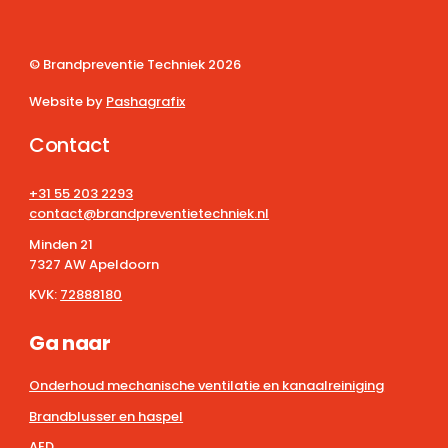
© Brandpreventie Techniek
2026
Website by
Pashagrafix
Contact
+31 55 203 2293
contact@brandpreventietechniek.nl
Minden 21
7327 AW Apeldoorn
KVK:
72888180
Ga naar
Onderhoud mechanische ventilatie en kanaalreiniging
Brandblusser en haspel
AED