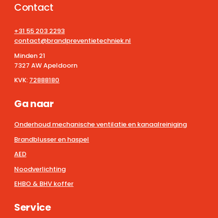
Contact
+31 55 203 2293
contact@brandpreventietechniek.nl
Minden 21
7327 AW Apeldoorn
KVK:
72888180
Ga naar
Onderhoud mechanische ventilatie en kanaalreiniging
Brandblusser en haspel
AED
Noodverlichting
EHBO & BHV koffer
Service