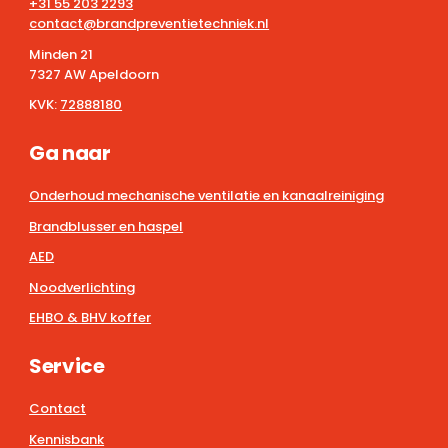
+31 55 203 2293
contact@brandpreventietechniek.nl
Minden 21
7327 AW Apeldoorn
KVK:
72888180
Ga naar
Onderhoud mechanische ventilatie en kanaalreiniging
Brandblusser en haspel
AED
Noodverlichting
EHBO & BHV koffer
Service
Contact
Kennisbank