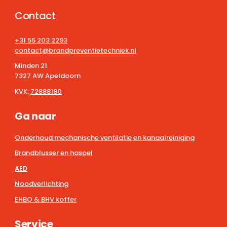
Contact
+31 55 203 2293
contact@brandpreventietechniek.nl
Minden 21
7327 AW Apeldoorn
KVK:
72888180
Ga naar
Onderhoud mechanische ventilatie en kanaalreiniging
Brandblusser en haspel
AED
Noodverlichting
EHBO & BHV koffer
Service