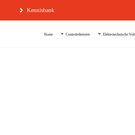
Skip
Kennisbank
to
content
Home
Controlediensten
Elektrotechnische Veil