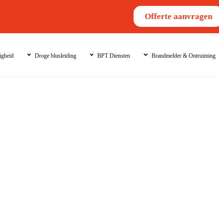
Offerte aanvragen
igheid
Droge blusleiding
BPT Diensten
Brandmelder & Ontruiming