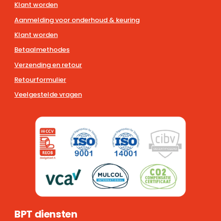
Klant worden
Aanmelding voor onderhoud & keuring
Klant worden
Betaalmethodes
Verzending en retour
Retourformulier
Veelgestelde vragen
BPT diensten