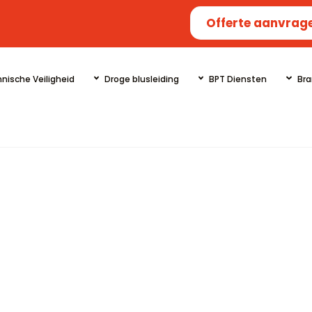
Offerte aanvrag
nische Veiligheid
Droge blusleiding
BPT Diensten
Bra