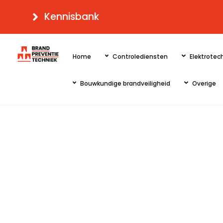
Skip
Kennisbank
to
content
Home
Controlediensten
Elektrotech
Bouwkundige brandveiligheid
Overige