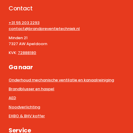
Contact
+31 55 203 2293
contact@brandpreventietechniek.nl
Minden 21
7327 AW Apeldoorn
KVK:
72888180
Ga naar
Onderhoud mechanische ventilatie en kanaalreiniging
Brandblusser en haspel
AED
Noodverlichting
EHBO & BHV koffer
Service