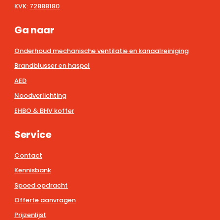
KVK:
72888180
Ga naar
Onderhoud mechanische ventilatie en kanaalreiniging
Brandblusser en haspel
AED
Noodverlichting
EHBO & BHV koffer
Service
Contact
Kennisbank
Spoed opdracht
Offerte aanvragen
Prijzenlijst