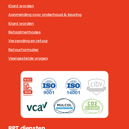
Klant worden
Aanmelding voor onderhoud & keuring
Klant worden
Betaalmethodes
Verzending en retour
Retourformulier
Veelgestelde vragen
BPT diensten