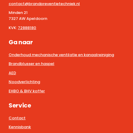
contact@brandpreventietechniek.nl
Minden 21
7327 AW Apeldoorn
KVK:
72888180
Ga naar
Onderhoud mechanische ventilatie en kanaalreiniging
Brandblusser en haspel
AED
Noodverlichting
EHBO & BHV koffer
Service
Contact
Kennisbank