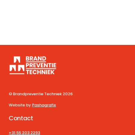
Verzenden
A
l
t
e
r
n
a
t
© Brandpreventie Techniek
2026
i
v
Website by
Pashagrafix
e
Contact
:
+31 55 203 2293