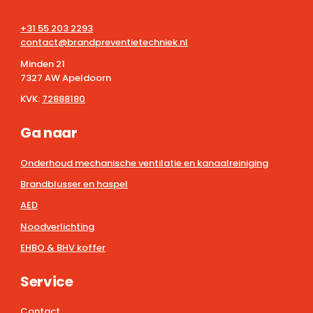
+31 55 203 2293
contact@brandpreventietechniek.nl
Minden 21
7327 AW Apeldoorn
KVK:
72888180
Ga naar
Onderhoud mechanische ventilatie en kanaalreiniging
Brandblusser en haspel
AED
Noodverlichting
EHBO & BHV koffer
Service
Contact