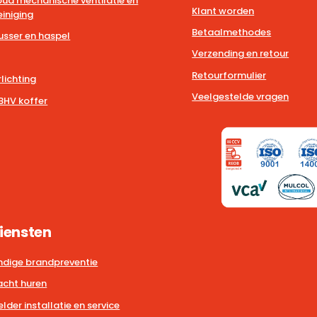
ud mechanische ventilatie en
Klant worden
iniging
Betaalmethodes
usser en haspel
Verzending en retour
Retourformulier
lichting
Veelgestelde vragen
BHV koffer
iensten
dige brandpreventie
cht huren
der installatie en service