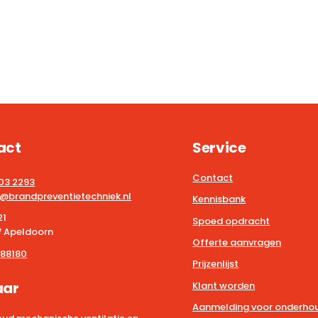
act
Service
Contact
203 2293
@brandpreventietechniek.nl
Kennisbank
21
Spoed opdracht
 Apeldoorn
Offerte aanvragen
88180
Prijzenlijst
aar
Klant worden
Aanmelding voor onderhou