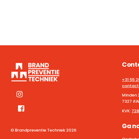
Cont
+31 55 
contact
Minden 
7327 AW
KVK:
728
Ga n
© Brandpreventie Techniek
2026