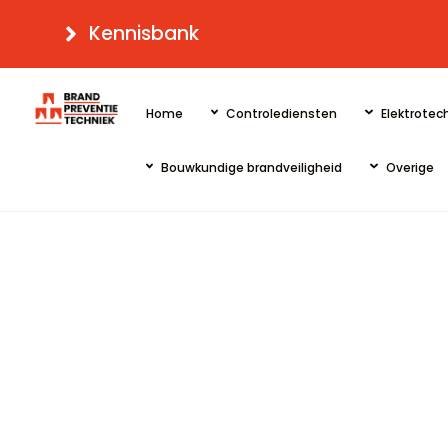
Skip
Kennisbank
to
content
Home
Controlediensten
Elektrotech
Bouwkundige brandveiligheid
Overige