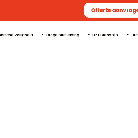
Offerte aanvrag
nische Veiligheid
Droge blusleiding
BPT Diensten
Bra