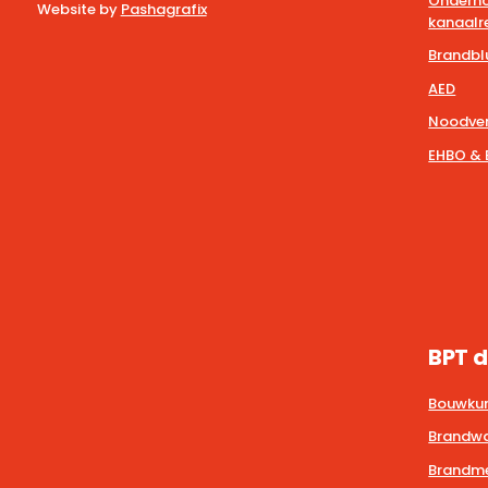
Onderho
Website by
Pashagrafix
kanaalre
Brandbl
AED
Noodver
EHBO & 
BPT d
Bouwkun
Brandwa
Brandmel