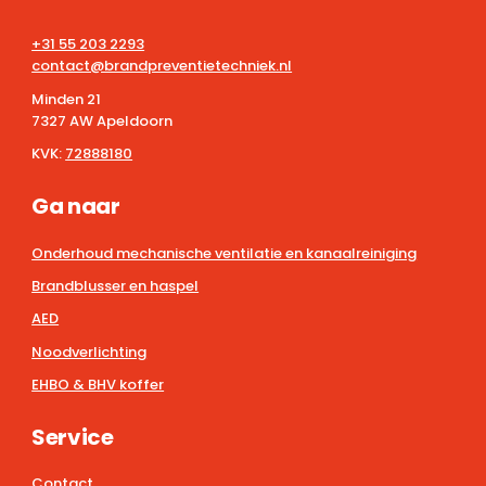
+31 55 203 2293
contact@brandpreventietechniek.nl
Minden 21
7327 AW Apeldoorn
KVK:
72888180
Ga naar
Onderhoud mechanische ventilatie en kanaalreiniging
Brandblusser en haspel
AED
Noodverlichting
EHBO & BHV koffer
Service
Contact