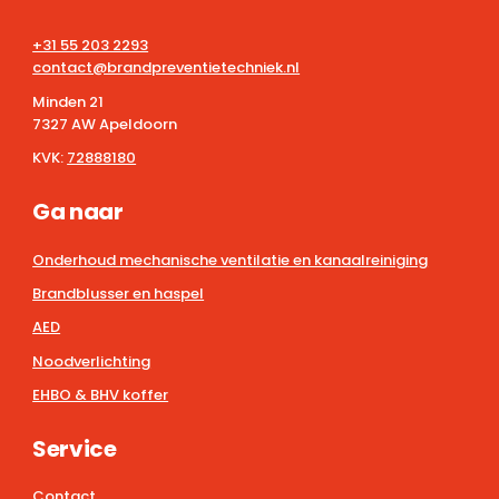
+31 55 203 2293
contact@brandpreventietechniek.nl
Minden 21
7327 AW Apeldoorn
KVK:
72888180
Ga naar
Onderhoud mechanische ventilatie en kanaalreiniging
Brandblusser en haspel
AED
Noodverlichting
EHBO & BHV koffer
Service
Contact