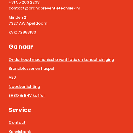
+31 55 203 2293
contact@brandpreventietechniek.nl
Minden 21
7327 AW Apeldoorn
KVK:
72888180
Ga naar
Onderhoud mechanische ventilatie en kanaalreiniging
Brandblusser en haspel
AED
Noodverlichting
EHBO & BHV koffer
Service
Contact
Kennisbank