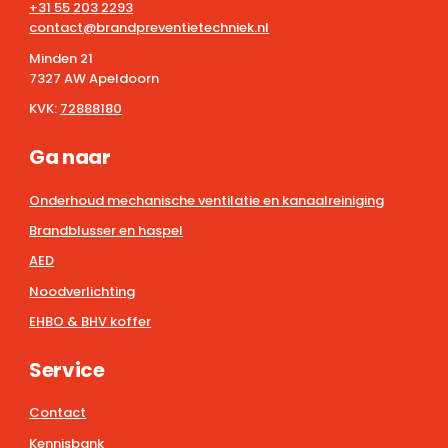
+31 55 203 2293
contact@brandpreventietechniek.nl
Minden 21
7327 AW Apeldoorn
KVK:
72888180
Ga naar
Onderhoud mechanische ventilatie en kanaalreiniging
Brandblusser en haspel
AED
Noodverlichting
EHBO & BHV koffer
Service
Contact
Kennisbank