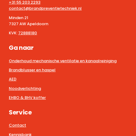
+31 55 203 2293
contact@brandpreventietechniek.nl
Minden 21
7327 AW Apeldoorn
KVK:
72888180
Ga naar
Onderhoud mechanische ventilatie en kanaalreiniging
Brandblusser en haspel
AED
Noodverlichting
EHBO & BHV koffer
Service
Contact
Kennisbank