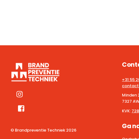
Cont
+31 55 
contact
Minden 
7327 AW
KVK:
728
Ga n
© Brandpreventie Techniek
2026