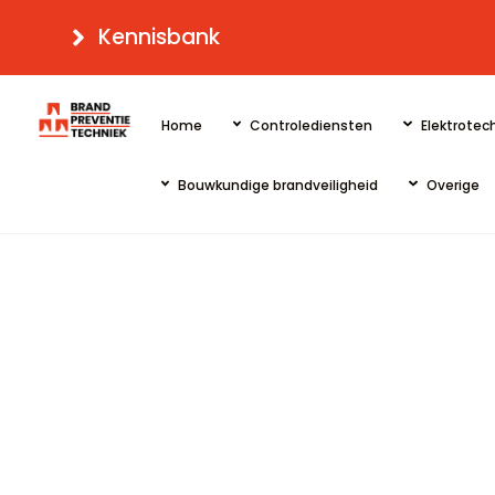
Skip
Kennisbank
to
content
Home
Controlediensten
Elektrotech
Bouwkundige brandveiligheid
Overige