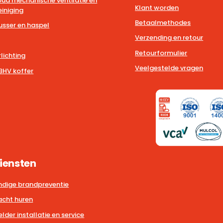
ud mechanische ventilatie en
Klant worden
iniging
Betaalmethodes
usser en haspel
Verzending en retour
Retourformulier
lichting
Veelgestelde vragen
BHV koffer
iensten
dige brandpreventie
cht huren
der installatie en service