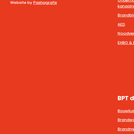
Onderho
Website by
Pashagrafix
kanaalre
Brandbl
AED
Noodver
EHBO & 
BPT d
Bouwkun
Brandwa
Brandmel