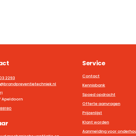
act
Service
Contact
203 2293
@brandpreventietechniek.nl
Kennisbank
21
Spoed opdracht
 Apeldoorn
Offerte aanvragen
88180
Prijzenlijst
aar
Klant worden
Aanmelding voor onderhou