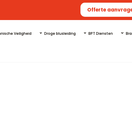
Offerte aanvrag
nische Veiligheid
Droge blusleiding
BPT Diensten
Bra