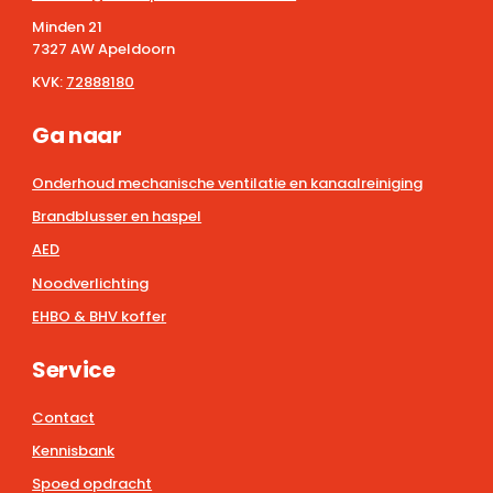
Minden 21
7327 AW Apeldoorn
KVK:
72888180
Ga naar
Onderhoud mechanische ventilatie en kanaalreiniging
Brandblusser en haspel
AED
Noodverlichting
EHBO & BHV koffer
Service
Contact
Kennisbank
Spoed opdracht