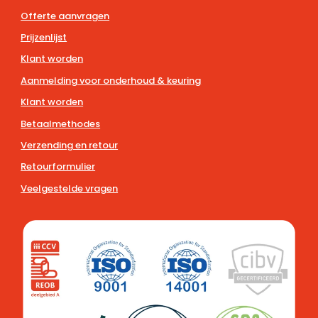
Offerte aanvragen
Prijzenlijst
Klant worden
Aanmelding voor onderhoud & keuring
Klant worden
Betaalmethodes
Verzending en retour
Retourformulier
Veelgestelde vragen