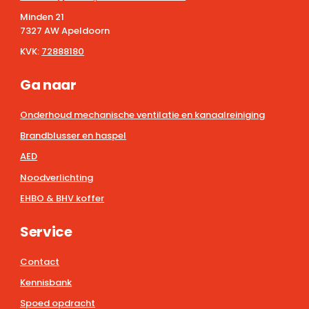
Minden 21
7327 AW Apeldoorn
KVK:
72888180
Ga naar
Onderhoud mechanische ventilatie en kanaalreiniging
Brandblusser en haspel
AED
Noodverlichting
EHBO & BHV koffer
Service
Contact
Kennisbank
Spoed opdracht