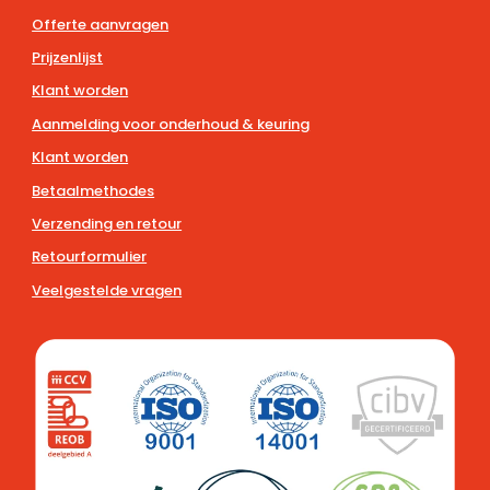
Offerte aanvragen
Prijzenlijst
Klant worden
Aanmelding voor onderhoud & keuring
Klant worden
Betaalmethodes
Verzending en retour
Retourformulier
Veelgestelde vragen