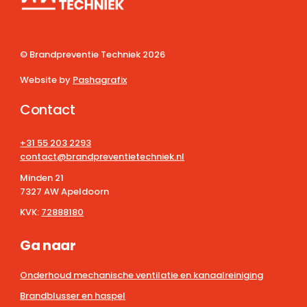
© Brandpreventie Techniek
2026
Website by
Pashagrafix
Contact
+31 55 203 2293
contact@brandpreventietechniek.nl
Minden 21
7327 AW Apeldoorn
KVK:
72888180
Ga naar
Onderhoud mechanische ventilatie en kanaalreiniging
Brandblusser en haspel