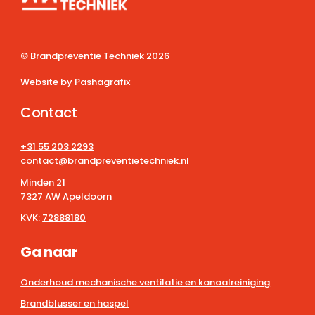
© Brandpreventie Techniek
2026
Website by
Pashagrafix
Contact
+31 55 203 2293
contact@brandpreventietechniek.nl
Minden 21
7327 AW Apeldoorn
KVK:
72888180
Ga naar
Onderhoud mechanische ventilatie en kanaalreiniging
Brandblusser en haspel