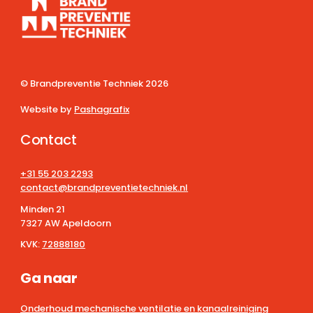
© Brandpreventie Techniek
2026
Website by
Pashagrafix
Contact
+31 55 203 2293
contact@brandpreventietechniek.nl
Minden 21
7327 AW Apeldoorn
KVK:
72888180
Ga naar
Onderhoud mechanische ventilatie en kanaalreiniging