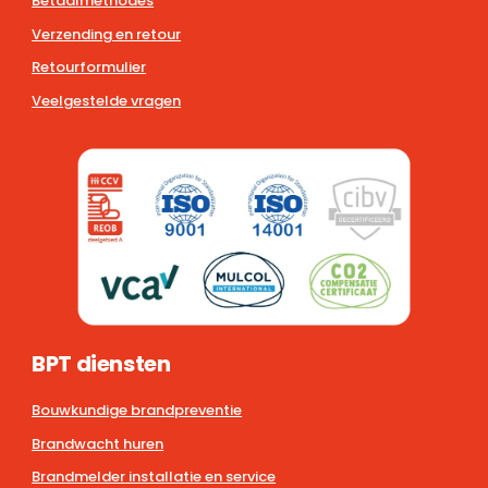
Betaalmethodes
Verzending en retour
Retourformulier
Veelgestelde vragen
BPT diensten
Bouwkundige brandpreventie
Brandwacht huren
Brandmelder installatie en service