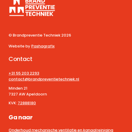
© Brandpreventie Techniek
2026
Website by
Pashagrafix
Contact
+31 55 203 2293
contact@brandpreventietechniek.nl
Minden 21
7327 AW Apeldoorn
KVK:
72888180
Ga naar
Onderhoud mechanische ventilatie en kanaalreiniging