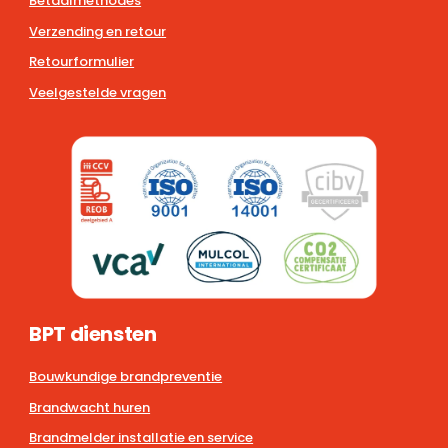
Betaalmethodes
Verzending en retour
Retourformulier
Veelgestelde vragen
BPT diensten
Bouwkundige brandpreventie
Brandwacht huren
Brandmelder installatie en service