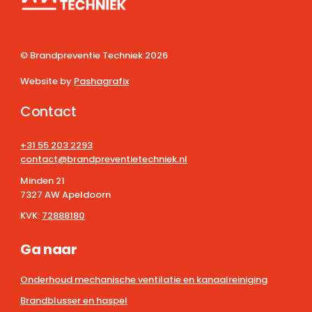
© Brandpreventie Techniek
2026
Website by
Pashagrafix
Contact
+31 55 203 2293
contact@brandpreventietechniek.nl
Minden 21
7327 AW Apeldoorn
KVK:
72888180
Ga naar
Onderhoud mechanische ventilatie en kanaalreiniging
Brandblusser en haspel