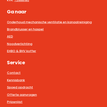
KVK:
72888180
Ga naar
Onderhoud mechanische ventilatie en kanaalreiniging
Brandblusser en haspel
AED
Noodverlichting
EHBO & BHV koffer
Service
Contact
Kennisbank
Spoed opdracht
Offerte aanvragen
Prijzenlijst