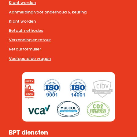
Klant worden
Aanmelding voor onderhoud & keuring
Klant worden
Betaalmethodes
Verzending en retour
Retourformulier
Veelgestelde vragen
BPT diensten