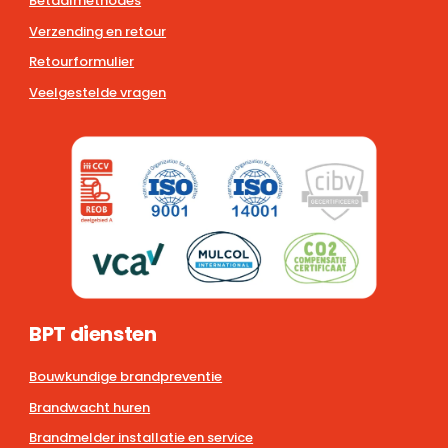
Betaalmethodes
Verzending en retour
Retourformulier
Veelgestelde vragen
BPT diensten
Bouwkundige brandpreventie
Brandwacht huren
Brandmelder installatie en service