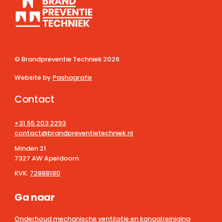
© Brandpreventie Techniek
2026
Website by
Pashagrafix
Contact
+31 55 203 2293
contact@brandpreventietechniek.nl
Minden 21
7327 AW Apeldoorn
KVK:
72888180
Ga naar
Onderhoud mechanische ventilatie en kanaalreiniging