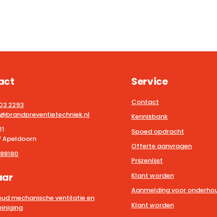
act
Service
Contact
203 2293
@brandpreventietechniek.nl
Kennisbank
21
Spoed opdracht
 Apeldoorn
Offerte aanvragen
88180
Prijzenlijst
aar
Klant worden
Aanmelding voor onderhou
ud mechanische ventilatie en
Klant worden
iniging