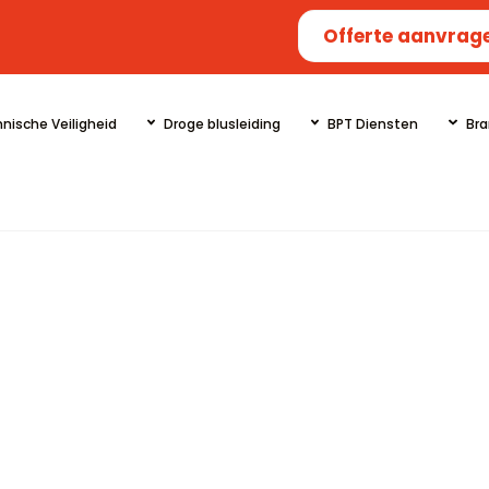
Offerte aanvrag
nische Veiligheid
Droge blusleiding
BPT Diensten
Bra