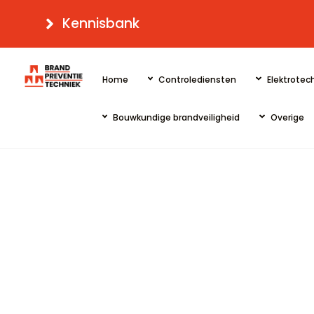
Skip
Kennisbank
to
content
Home
Controlediensten
Elektrotech
Bouwkundige brandveiligheid
Overige