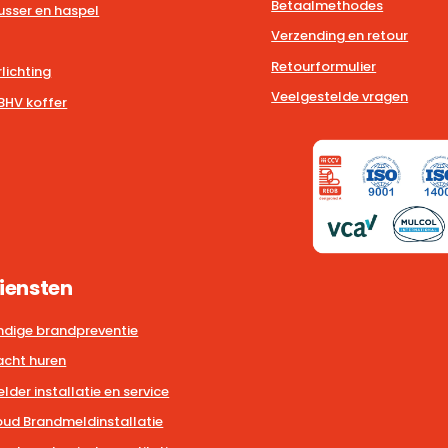
Betaalmethodes
usser en haspel
Verzending en retour
Retourformulier
lichting
Veelgestelde vragen
BHV koffer
iensten
dige brandpreventie
cht huren
der installatie en service
ud Brandmeldinstallatie