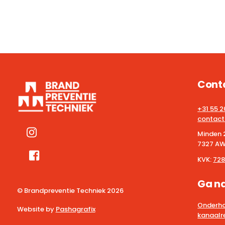
Cont
+31 55 
contact
Minden 
7327 AW
KVK:
728
Ga n
© Brandpreventie Techniek
2026
Onderho
Website by
Pashagrafix
kanaalre