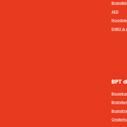
Brandbl
AED
Noodver
EHBO & 
BPT d
Bouwkun
Brandwa
Brandmel
Onderho