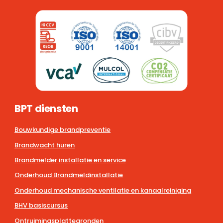
BPT diensten
Bouwkundige brandpreventie
Brandwacht huren
Brandmelder installatie en service
Onderhoud Brandmeldinstallatie
Onderhoud mechanische ventilatie en kanaalreiniging
BHV basiscursus
Ontruimingsplattegronden