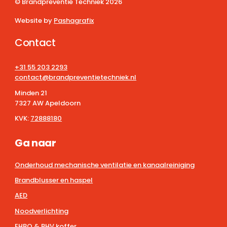
© Brandpreventie Techniek
2026
Website by
Pashagrafix
Contact
+31 55 203 2293
contact@brandpreventietechniek.nl
Minden 21
7327 AW Apeldoorn
KVK:
72888180
Ga naar
Onderhoud mechanische ventilatie en kanaalreiniging
Brandblusser en haspel
AED
Noodverlichting
EHBO & BHV koffer