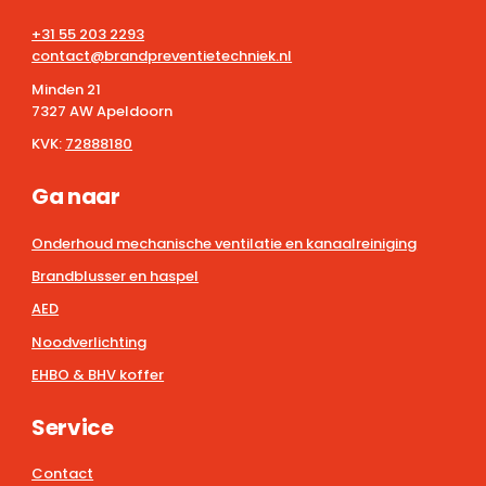
+31 55 203 2293
contact@brandpreventietechniek.nl
Minden 21
7327 AW Apeldoorn
KVK:
72888180
Ga naar
Onderhoud mechanische ventilatie en kanaalreiniging
Brandblusser en haspel
AED
Noodverlichting
EHBO & BHV koffer
Service
Contact