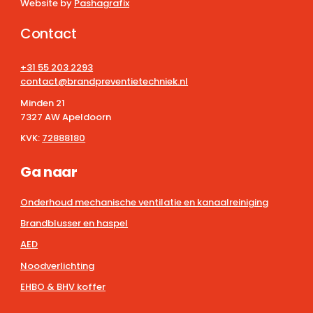
Website by
Pashagrafix
Contact
+31 55 203 2293
contact@brandpreventietechniek.nl
Minden 21
7327 AW Apeldoorn
KVK:
72888180
Ga naar
Onderhoud mechanische ventilatie en kanaalreiniging
Brandblusser en haspel
AED
Noodverlichting
EHBO & BHV koffer