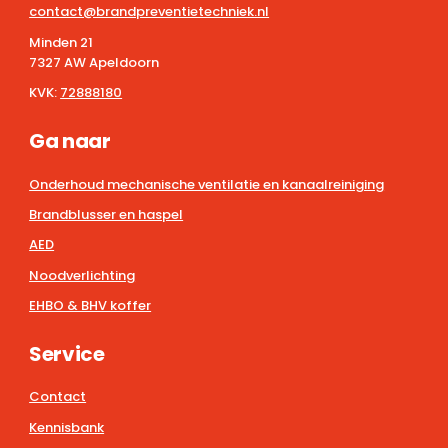
contact@brandpreventietechniek.nl
Minden 21
7327 AW Apeldoorn
KVK:
72888180
Ga naar
Onderhoud mechanische ventilatie en kanaalreiniging
Brandblusser en haspel
AED
Noodverlichting
EHBO & BHV koffer
Service
Contact
Kennisbank