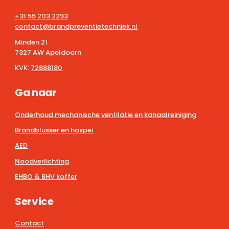
+31 55 203 2293
contact@brandpreventietechniek.nl
Minden 21
7327 AW Apeldoorn
KVK:
72888180
Ga naar
Onderhoud mechanische ventilatie en kanaalreiniging
Brandblusser en haspel
AED
Noodverlichting
EHBO & BHV koffer
Service
Contact