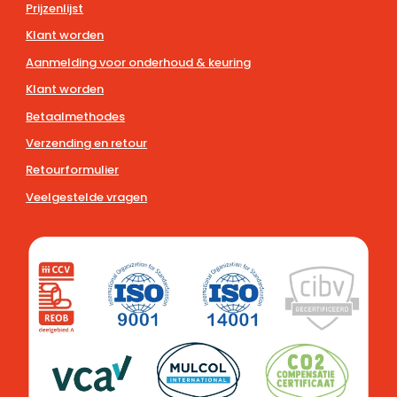
Prijzenlijst
Klant worden
Aanmelding voor onderhoud & keuring
Klant worden
Betaalmethodes
Verzending en retour
Retourformulier
Veelgestelde vragen