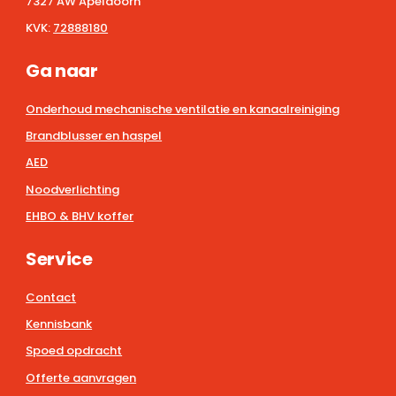
7327 AW Apeldoorn
KVK:
72888180
Ga naar
Onderhoud mechanische ventilatie en kanaalreiniging
Brandblusser en haspel
AED
Noodverlichting
EHBO & BHV koffer
Service
Contact
Kennisbank
Spoed opdracht
Offerte aanvragen