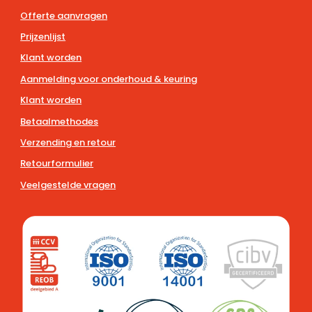
Offerte aanvragen
Prijzenlijst
Klant worden
Aanmelding voor onderhoud & keuring
Klant worden
Betaalmethodes
Verzending en retour
Retourformulier
Veelgestelde vragen