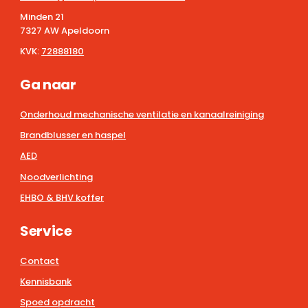
Minden 21
7327 AW Apeldoorn
KVK:
72888180
Ga naar
Onderhoud mechanische ventilatie en kanaalreiniging
Brandblusser en haspel
AED
Noodverlichting
EHBO & BHV koffer
Service
Contact
Kennisbank
Spoed opdracht