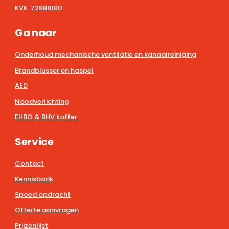
KVK:
72888180
Ga naar
Onderhoud mechanische ventilatie en kanaalreiniging
Brandblusser en haspel
AED
Noodverlichting
EHBO & BHV koffer
Service
Contact
Kennisbank
Spoed opdracht
Offerte aanvragen
Prijzenlijst