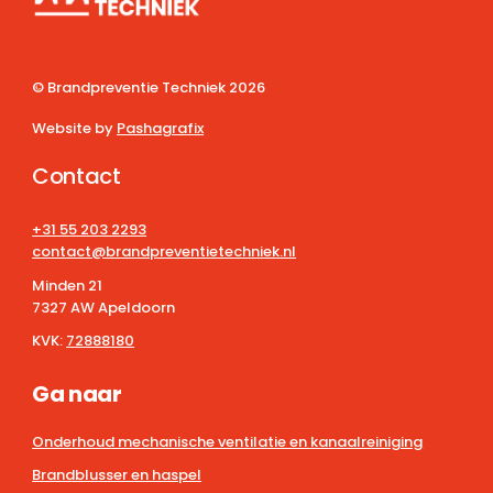
© Brandpreventie Techniek
2026
Website by
Pashagrafix
Contact
+31 55 203 2293
contact@brandpreventietechniek.nl
Minden 21
7327 AW Apeldoorn
KVK:
72888180
Ga naar
Onderhoud mechanische ventilatie en kanaalreiniging
Brandblusser en haspel