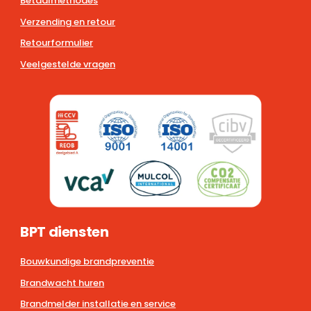
Betaalmethodes
Verzending en retour
Retourformulier
Veelgestelde vragen
BPT diensten
Bouwkundige brandpreventie
Brandwacht huren
Brandmelder installatie en service