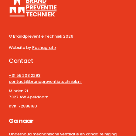
© Brandpreventie Techniek
2026
Website by
Pashagrafix
Contact
+31 55 203 2293
contact@brandpreventietechniek.nl
Minden 21
7327 AW Apeldoorn
KVK:
72888180
Ga naar
Onderhoud mechanische ventilatie en kanaalreiniging