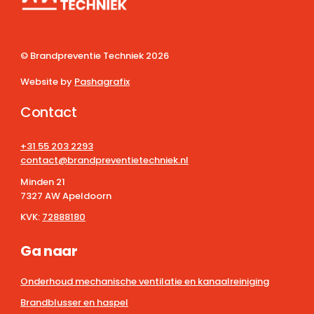
© Brandpreventie Techniek
2026
Website by
Pashagrafix
Contact
+31 55 203 2293
contact@brandpreventietechniek.nl
Minden 21
7327 AW Apeldoorn
KVK:
72888180
Ga naar
Onderhoud mechanische ventilatie en kanaalreiniging
Brandblusser en haspel