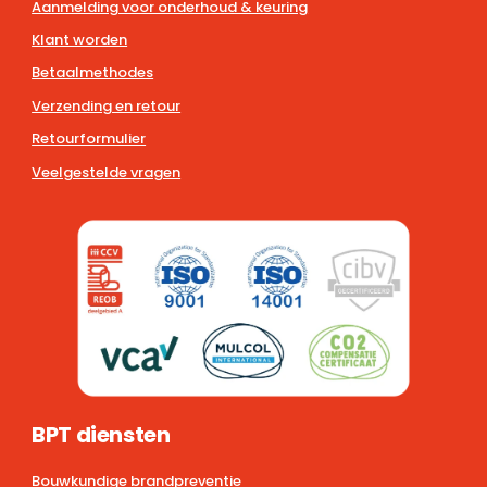
Aanmelding voor onderhoud & keuring
Klant worden
Betaalmethodes
Verzending en retour
Retourformulier
Veelgestelde vragen
BPT diensten
Bouwkundige brandpreventie