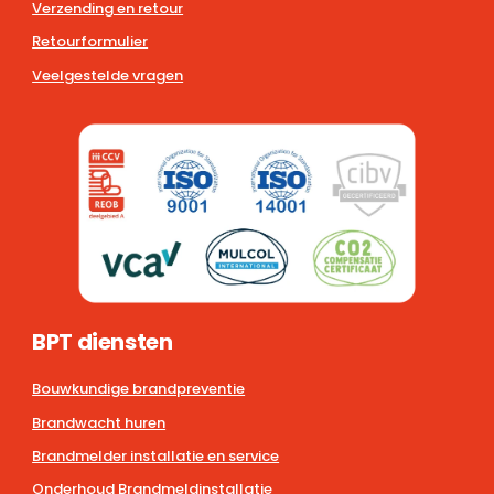
Verzending en retour
Retourformulier
Veelgestelde vragen
BPT diensten
Bouwkundige brandpreventie
Brandwacht huren
Brandmelder installatie en service
Onderhoud Brandmeldinstallatie