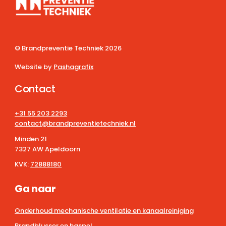
© Brandpreventie Techniek
2026
Website by
Pashagrafix
Contact
+31 55 203 2293
contact@brandpreventietechniek.nl
Minden 21
7327 AW Apeldoorn
KVK:
72888180
Ga naar
Onderhoud mechanische ventilatie en kanaalreiniging
Brandblusser en haspel