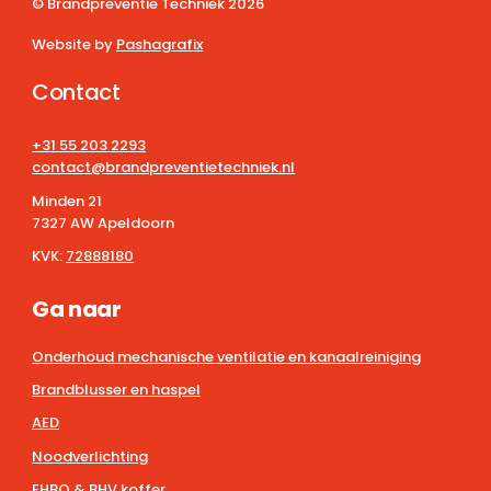
© Brandpreventie Techniek
2026
Website by
Pashagrafix
Contact
+31 55 203 2293
contact@brandpreventietechniek.nl
Minden 21
7327 AW Apeldoorn
KVK:
72888180
Ga naar
Onderhoud mechanische ventilatie en kanaalreiniging
Brandblusser en haspel
AED
Noodverlichting
EHBO & BHV koffer