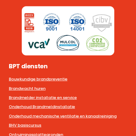
BPT diensten
Bouwkundige brandpreventie
Brandwacht huren
Brandmelder installatie en service
Onderhoud Brandmeldinstallatie
Onderhoud mechanische ventilatie en kanaalreiniging
BHV basiscursus
Ontruimingsplattegronden