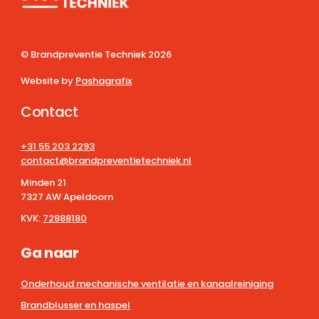
© Brandpreventie Techniek
2026
Website by
Pashagrafix
Contact
+31 55 203 2293
contact@brandpreventietechniek.nl
Minden 21
7327 AW Apeldoorn
KVK:
72888180
Ga naar
Onderhoud mechanische ventilatie en kanaalreiniging
Brandblusser en haspel